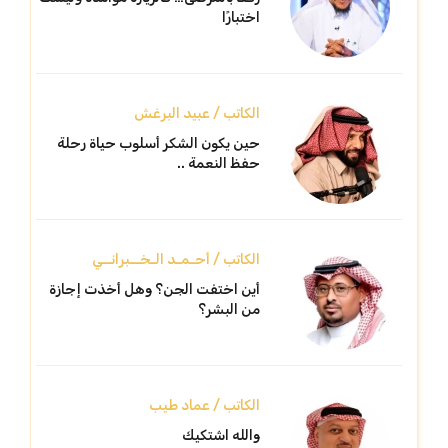
اختبارًا
الكاتب / عبيد البرغش
حين يكون الشكر أسلوب حياة رحلة
حفظ النعمة ..
الكاتب / أحـمـد الـخــبرانــي
أين اختفت الجن؟ وهل أخذت إجازة
من البشر؟
الكاتب / عماد طيب
والله اشتكيك