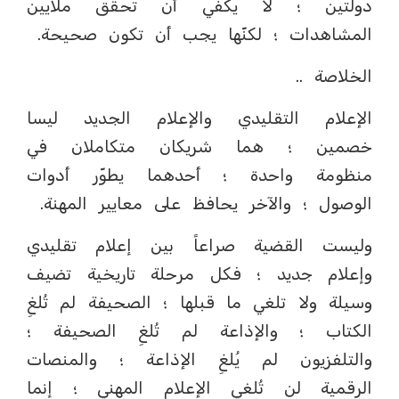
دولتين ؛ لا يكفي أن تحقق ملايين
المشاهدات ؛ لكنّها يجب أن تكون صحيحة.
‏الخلاصة ..
‏الإعلام التقليدي والإعلام الجديد ليسا
خصمين ؛ هما شريكان متكاملان في
منظومة واحدة ؛ أحدهما يطوّر أدوات
الوصول ؛ والآخر يحافظ على معايير المهنة.
‏وليست القضية صراعاً بين إعلام تقليدي
وإعلام جديد ؛ فكل مرحلة تاريخية تضيف
وسيلة ولا تلغي ما قبلها ؛ الصحيفة لم تُلغِ
الكتاب ؛ والإذاعة لم تُلغِ الصحيفة ؛
والتلفزيون لم يُلغِ الإذاعة ؛ والمنصات
الرقمية لن تُلغي الإعلام المهني ؛ إنما