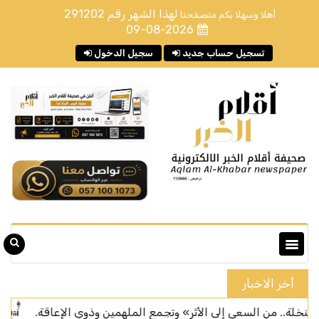
لهذا الشهر رقم
291202
أهلا وسهلا بكم متصفحنا
09-08-2026
تسجيل حساب جديد
سجيل الدخول
أخر الاخبار
ن السعي إلى الأثر» وتجمع الملهمين وذوي الإعاقة.
سان جيرم