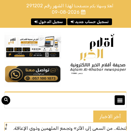
لهذا الشهر رقم
291202
أهلا وسهلا بكم متصفحنا
09-08-2026
تسجيل حساب جديد
سجيل الدخول
أخر الاخبار
 من السعي إلى الأثر» وتجمع الملهمين وذوي الإعاقة.
سان جي