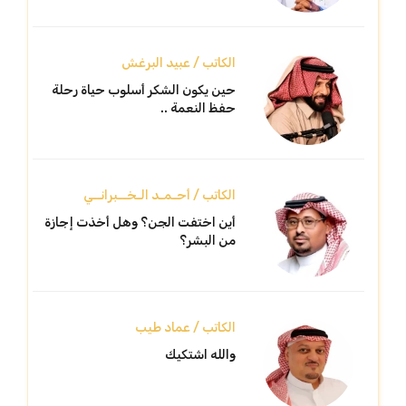
الكاتب / عبيد البرغش
حين يكون الشكر أسلوب حياة رحلة
حفظ النعمة ..
الكاتب / أحـمـد الـخــبرانــي
أين اختفت الجن؟ وهل أخذت إجازة
من البشر؟
الكاتب / عماد طيب
والله اشتكيك