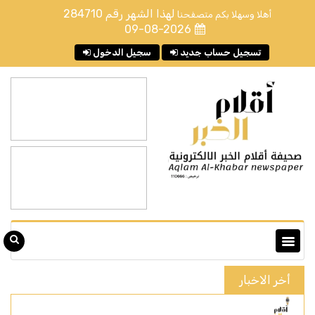
لهذا الشهر رقم
284710
أهلا وسهلا بكم متصفحنا
09-08-2026
تسجيل حساب جديد
سجيل الدخول
أخر الاخبار