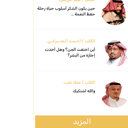
حين يكون الشكر أسلوب حياة رحلة
حفظ النعمة ..
الكاتب / أحـمـد الـخــبرانــي
أين اختفت الجن؟ وهل أخذت
إجازة من البشر؟
الكاتب / عماد طيب
والله اشتكيك
المزيد