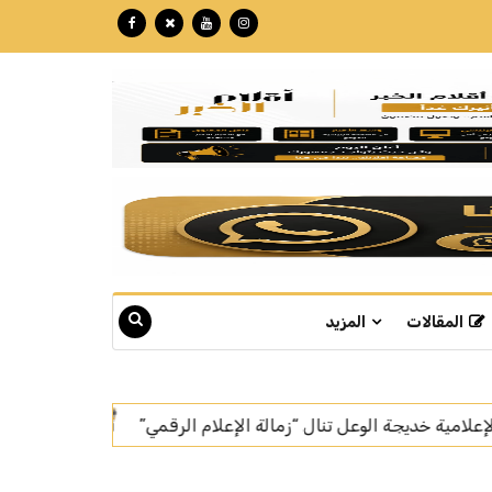
المقالات
المزيد
لرقمي”
بتكللة تجاوزت الـ 60 مليون ريال.. "نبع" تبوك تنهي تركيب أسرع خط إنتاج للمياه في العالم