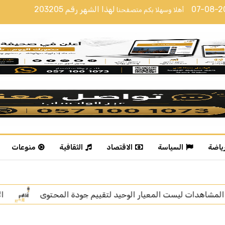
07-08-
لهذا الشهر رقم
203205
أهلا وسهلا بكم متصفحنا
رياضة
السياسة
الاقتصاد
الثقافية
منوعات
جودة المحتوى
الإعلامية خديجة الوعل تنال “زمالة الإعلام ا