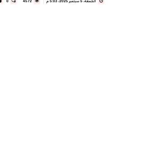
الجمعة، 5 سبتمبر 2025، 5:03 م
4572
0