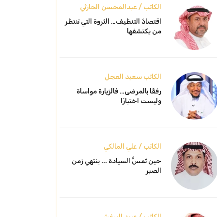
الكاتب / عبدالمحسن الحارثي
اقتصادُ التنظيف… الثروة التي تنتظر
من يكتشفها
الكاتب سعيد العجل
رفقًا بالمرضى… فالزيارة مواساة
وليست اختبارًا
الكاتب / علي المالكي
حين تُمسُّ السيادة ... ينتهي زمن
الصبر
الكاتب / عبيد البرغش