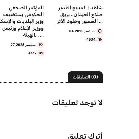
مد الخبراني
شاهد : المذيع القدير
المؤتمر الصحفي
مؤثرة عند
صلاح الغيدان.. بريق
الحكومي يستضيف
يف مع أول
الحضور وخلود الأثر ...
وزير البلديات والإسكا
ووزير الإعلام ورئيس
04 سبتمبر 2025
الهيئة... ...
4534
27 سبتمبر 2025
4139
(0) التعليقات
لا توجد تعليقات
أترك تعليق