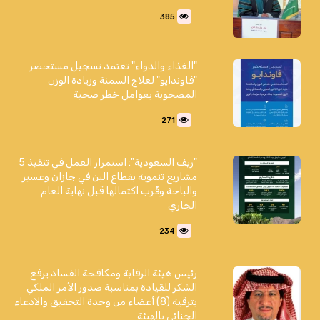
385
"الغذاء والدواء" تعتمد تسجيل مستحضر
"فاوندايو" لعلاج السمنة وزيادة الوزن
المصحوبة بعوامل خطر صحية
271
"ريف السعودية": استمرار العمل في تنفيذ 5
مشاريع تنموية بقطاع البن في جازان وعسير
والباحة وقُرب اكتمالها قبل نهاية العام
الجاري
234
رئيس هيئة الرقابة ومكافحة الفساد يرفع
الشكر للقيادة بمناسبة صدور الأمر الملكي
بترقية (8) أعضاء من وحدة التحقيق والادعاء
الجنائي بالهيئة