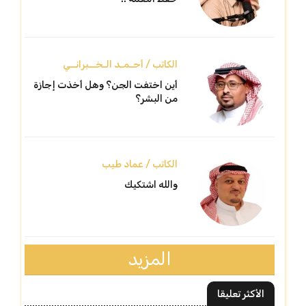
الكاتب / أحـمـد الـخــبرانــي
أين اختفت الجن؟ وهل أخذت إجازة
من البشر؟
الكاتب / عماد طيب
والله اشتكيك
المزيد
الأكثر تعليقا