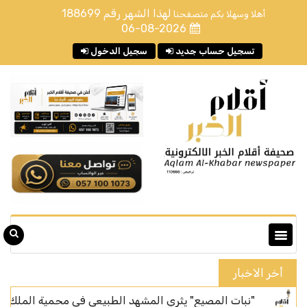
لهذا الشهر رقم
188699
أهلا وسهلا بكم متصفحنا
06-08-2026
تسجيل حساب جديد
سجيل الدخول
أخر الاخبار
بات المصيع" يثري المشهد الطبيعي في محمية الملك سلمان بن عبدالع