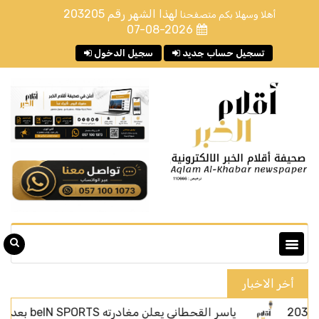
لهذا الشهر رقم
203205
أهلا وسهلا بكم متصفحنا
07-08-2026
تسجيل حساب جديد
سجيل الدخول
أخر الاخبار
ياسر القحطاني يعلن مغادرته beIN SPORTS بعد أربعة أعوام من الحضور الإعلامي