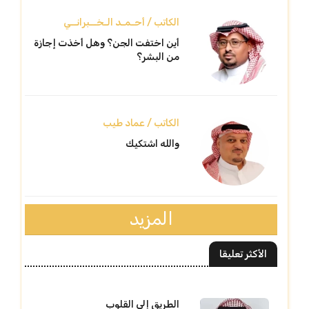
الكاتب / أحـمـد الـخــبرانــي
أين اختفت الجن؟ وهل أخذت إجازة
من البشر؟
الكاتب / عماد طيب
والله اشتكيك
المزيد
الأكثر تعليقا
الطريق إلى القلوب