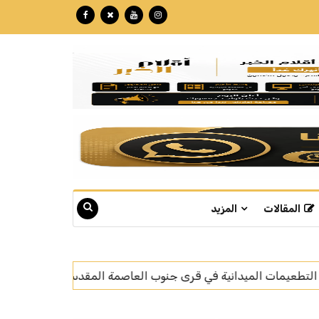
المقالات
المزيد
 المقدسة
"الهلال الأحمر" و"إنجاد" تعززان الاستجابة لبلاغ