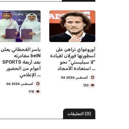
مشروع نجم
أوروغواي تراهن على
ياسر القحطاني يعلن
انتياغو
أسطورتها فورلان لقيادة
مغادرته beIN
"لا سيليستي" نحو
SPORTS بعد أربعة
استعادة الأمجاد ...
أعوام من الحضور
الإعلامي ...
06 أغسطس 2026
06 أغسطس 2026
133
178
(0) التعليقات