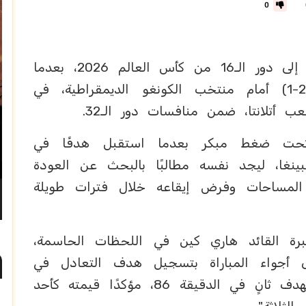
0
انتزع المنتخب الإنجليزي بطاقة العبور إلى دور الـ16 من كأس العالم 2026، بعدما
قلب تأخره إلى فوز ثمين بنتيجة (2-1) أمام منتخب الكونغو الديمقراطية، في
ب أتلانتا، ضمن منافسات دور الـ32.
ة تحت ضغط مبكر بعدما استقبل هدفًا في
ينغا، ليجد نفسه مطالبًا بالبحث عن العودة
لمساحات وفرض إيقاعه خلال فترات طويلة
برة القائد هاري كين في اللحظات الحاسمة،
ى أجواء المباراة بتسجيل هدف التعادل في
الدقيقة 75، قبل أن يحسم الانتصار بهدف ثانٍ في الدقيقة 86، مؤكدًا قيمته كأحد