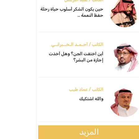
حين يكون الشكر أسلوب حياة رحلة
حفظ النعمة ..
الكاتب / أحـمـد الـخــبرانــي
أين اختفت الجن؟ وهل أخذت
إجازة من البشر؟
الكاتب / عماد طيب
والله اشتكيك
المزيد