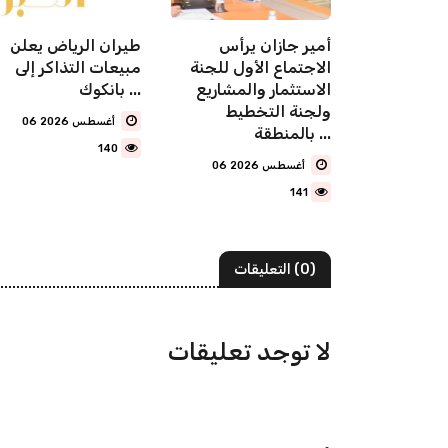
 إنتاج
أمير جازان يرأس
طيران الرياض يعلن
 العنب
الاجتماع الأول للجنة
مبيعات التذاكر إلى
سبة 40% تحققها
الاستثمار والمشاريع
بانكوك ...
ليون ونصف
ولجنة التخطيط
06 أغسطس 2026
بالمنطقة ...
140
06 أغسطس 2026
141
(0) التعليقات
لا توجد تعليقات