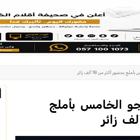
 بحضور أكثر من 18 ألف زائر
جو الخامس بأملج