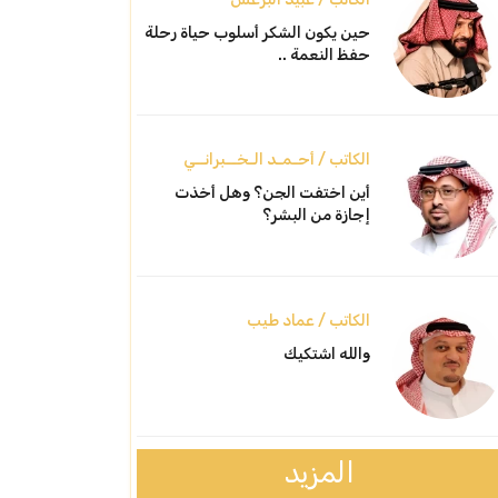
حين يكون الشكر أسلوب حياة رحلة
حفظ النعمة ..
الكاتب / أحـمـد الـخــبرانــي
أين اختفت الجن؟ وهل أخذت
إجازة من البشر؟
الكاتب / عماد طيب
والله اشتكيك
المزيد