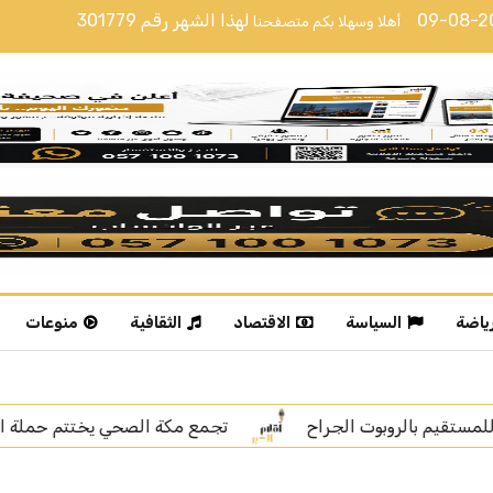
09-08-
لهذا الشهر رقم
301779
أهلا وسهلا بكم متصفحنا
رياضة
السياسة
الاقتصاد
الثقافية
منوعات
كة الصحي يختتم حملة التطعيمات الميدانية في قرى جنوب العاصم