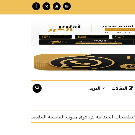
المقالات
المزيد
ة المقدسة
"الهلال الأحمر" و"إنجاد" تعززان الاستجابة لبلا