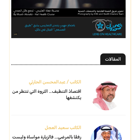
المقالات
الكاتب / عبدالمحسن الحارثي
اقتصادُ التنظيف… الثروة التي تنتظر من
يكتشفها
الكاتب سعيد العجل
رفقًا بالمرضى… فالزيارة مواساة وليست