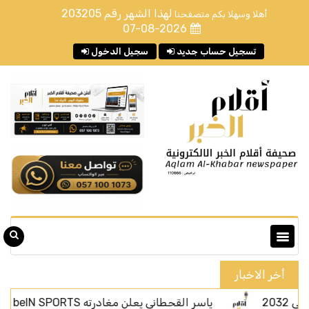
لهذا الشهر رقم
203205
أهلا وسهلا بكم متصفحنا
07-08-2026
تسجيل حساب جديد
سجيل الدخول
أخر الاخبار
ياسر القحطاني يعلن مغادرته beIN SPORTS بعد أربعة أعوام من الحضور الإعلامي