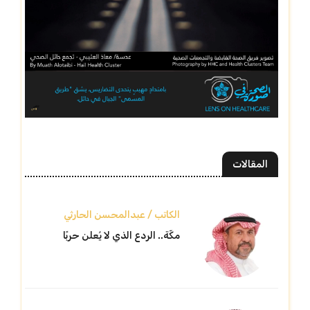
المقالات
الكاتب / عبدالمحسن الحارثي
مكّة.. الردع الذي لا يُعلن حربًا