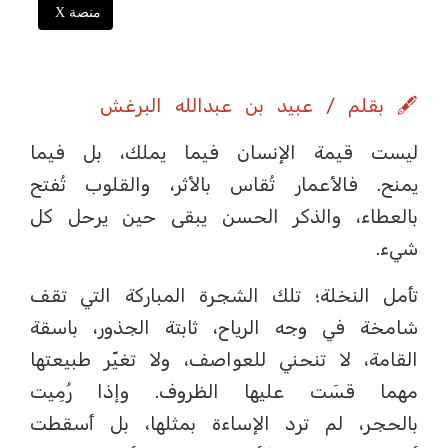
منصة X
🖋️ بقلم / عبيد بن عبدالله البرغش
ليست قيمة الإنسان فيما يملك، بل فيما
يمنح. فالأعمار تُقاس بالأثر، والقلوب تُفتح
بالعطاء، والذكر الحسن يبقى حين يرحل كل
شيء.
تأمل النخلة؛ تلك الشجرة المباركة التي تقف
شامخة في وجه الرياح، ثابتة الجذور، باسقة
القامة، لا تنحني للعواصف، ولا تغيّر طبيعتها
مهما قسَت عليها الظروف. وإذا رُمِيت
بالحجر، لم ترد الإساءة بمثلها، بل أسقطت