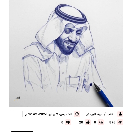
الكاتب / عبيد البرغش
الخميس، 9 يوليو 2026، 12:42 م
0
20
0
875