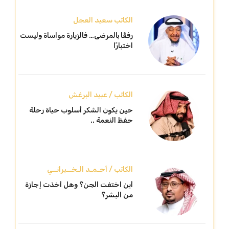
الكاتب سعيد العجل
رفقًا بالمرضى… فالزيارة مواساة وليست
اختبارًا
الكاتب / عبيد البرغش
حين يكون الشكر أسلوب حياة رحلة
حفظ النعمة ..
الكاتب / أحـمـد الـخــبرانــي
أين اختفت الجن؟ وهل أخذت إجازة
من البشر؟