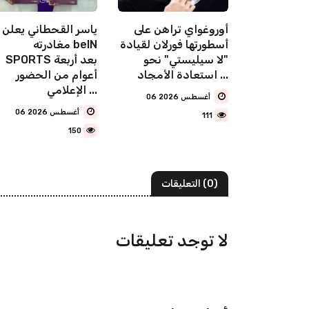
مشروع نجم
أوروغواي تراهن على
ياسر القحطاني يعلن
انتياغو
أسطورتها فورلان لقيادة
مغادرته beIN
"لا سيليستي" نحو
SPORTS بعد أربعة
استعادة الأمجاد ...
أعوام من الحضور
الإعلامي ...
06 أغسطس 2026
06 أغسطس 2026
111
150
(0) التعليقات
لا توجد تعليقات