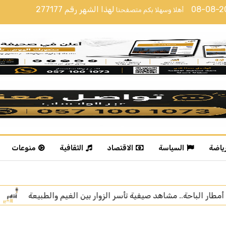
08-08-
لهذا الشهر رقم
277177
أهلا وسهلا بكم متصفحنا
رياضة
السياسة
الاقتصاد
الثقافية
منوعات
الغيم والطبيعة
شاطئ الدقم بأملج يستقطب الزوار خلال الإ