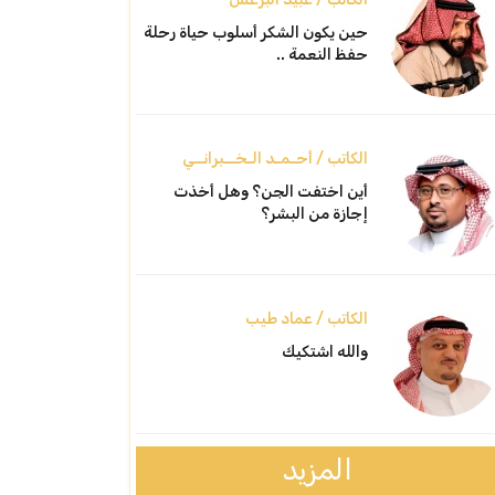
حين يكون الشكر أسلوب حياة رحلة
حفظ النعمة ..
الكاتب / أحـمـد الـخــبرانــي
أين اختفت الجن؟ وهل أخذت
إجازة من البشر؟
الكاتب / عماد طيب
والله اشتكيك
المزيد