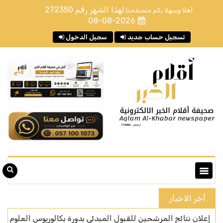
لهذا الشهر رقم
272350
أهلا وسهلا بكم متصفحنا
08-08-2026
تسجيل حساب جديد
سجيل الدخول
أخر الاخبار
ج المرشحين للقبول المبدئي بدورة بكالوريوس العلوم الأمنية لحاملي شهادة الثانوية العامة رقم (70) لحملة الش