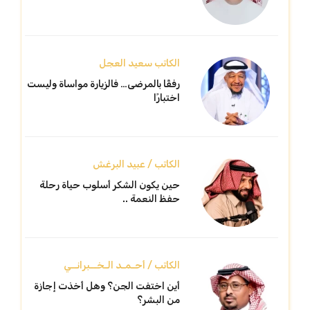
الكاتب سعيد العجل
رفقًا بالمرضى… فالزيارة مواساة وليست
اختبارًا
الكاتب / عبيد البرغش
حين يكون الشكر أسلوب حياة رحلة
حفظ النعمة ..
الكاتب / أحـمـد الـخــبرانــي
أين اختفت الجن؟ وهل أخذت إجازة
من البشر؟