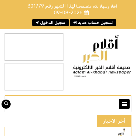
لهذا الشهر رقم
301779
أهلا وسهلا بكم متصفحنا
09-08-2026
تسجيل حساب جديد
سجيل الدخول
أخر الاخبار