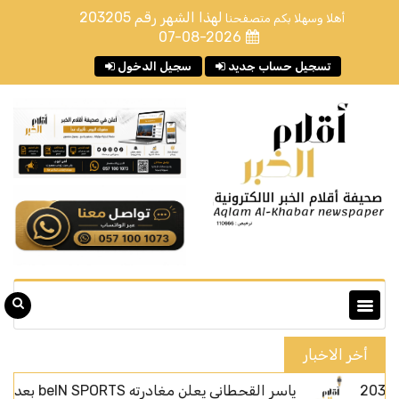
لهذا الشهر رقم
203205
أهلا وسهلا بكم متصفحنا
07-08-2026
تسجيل حساب جديد
سجيل الدخول
أخر الاخبار
ياسر القحطاني يعلن مغادرته beIN SPORTS بعد أربعة أعوام من الحضور الإعلامي