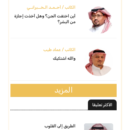
الكاتب / أحـمـد الـخــبرانــي
أين اختفت الجن؟ وهل أخذت إجازة
من البشر؟
الكاتب / عماد طيب
والله اشتكيك
المزيد
الأكثر تعليقا
الطريق إلى القلوب