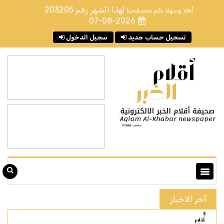
لهذا الشهر رقم
203205
أهلا وسهلا بكم متصفحنا
07-08-2026
تسجيل حساب جديد
سجيل الدخول
أخر الاخبار