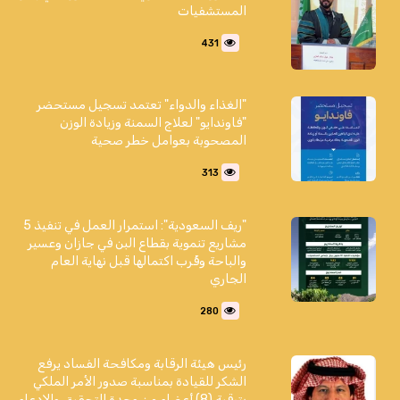
المستشفيات
431
"الغذاء والدواء" تعتمد تسجيل مستحضر
"فاوندايو" لعلاج السمنة وزيادة الوزن
المصحوبة بعوامل خطر صحية
313
"ريف السعودية": استمرار العمل في تنفيذ 5
مشاريع تنموية بقطاع البن في جازان وعسير
والباحة وقُرب اكتمالها قبل نهاية العام
الجاري
280
رئيس هيئة الرقابة ومكافحة الفساد يرفع
الشكر للقيادة بمناسبة صدور الأمر الملكي
بترقية (8) أعضاء من وحدة التحقيق والادعاء