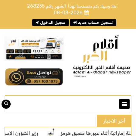
لهذا الشهر رقم
268235
أهلا وسهلا بكم متصفحنا
08-08-2026
تسجيل حساب جديد
سجيل الدخول
أخر الاخبار
اتية أثناء عبورها مضيق هرمز
وزير الشؤون الإسلامية يفتتح ا