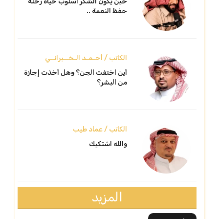
حين يكون الشكر أسلوب حياة رحلة
حفظ النعمة ..
الكاتب / أحـمـد الـخــبرانــي
أين اختفت الجن؟ وهل أخذت إجازة
من البشر؟
الكاتب / عماد طيب
والله اشتكيك
المزيد