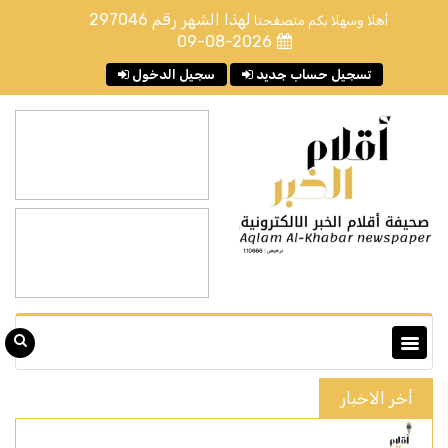
لهذا الشهر رقم
297046
أهلا وسهلا بكم متصفحنا
09-08-2026
تسجيل حساب جديد
سجيل الدخول
أخر الاخبار