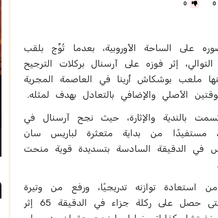
0
0
لى الساحة الأوروبية، بعدما تُوِّج بلقب
التوالي، إثر فوزه على آرسنال بركلات الترجيح
احتضنها ملعب بوشكاش أرينا في العاصمة المجرية
تين الأصلي والإضافي بالتعادل بهدف لمثله.
سمت بالندية والإثارة، حيث نجح آرسنال في
، مستفيدًا من بداية متعثرة لباريس سان
تس في الدقيقة السادسة بتسديدة قوية منحت
ن استعادة توازنه تدريجيًا، ورفع من وتيرة
ضغطه بحثًا عن العودة إلى اللقاء، حتى حصل على ركلة جزاء في الدقيقة 65 إثر