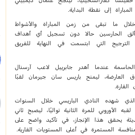
فيتشا كفاراتسخيليا، لينجح عثمان ديمبيلي
مباراة إلى نقطة البداية.
لال ما تبقى من زمن المباراة والأشواط
 وتألق الحارسين حالا دون تسجيل أي أهداف
 الترجيح التي ابتسمت في النهاية للفريق
لحاسمة عندما أهدر جابرييل لاعب آرسنال
ق العارضة، ليمنح باريس سان جيرمان لقبًا
القارة.
ذي شهده النادي الباريسي خلال السنوات
 الأوروبي للمرة الثانية تواليًا، ليصبح ثاني
ديثة يحقق هذا الإنجاز، في تأكيد واضح على
نافسة المستمرة في أعلى المستويات القارية.