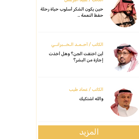
حين يكون الشكر أسلوب حياة رحلة
حفظ النعمة ..
الكاتب / أحـمـد الـخــبرانــي
أين اختفت الجن؟ وهل أخذت
إجازة من البشر؟
الكاتب / عماد طيب
والله اشتكيك
المزيد