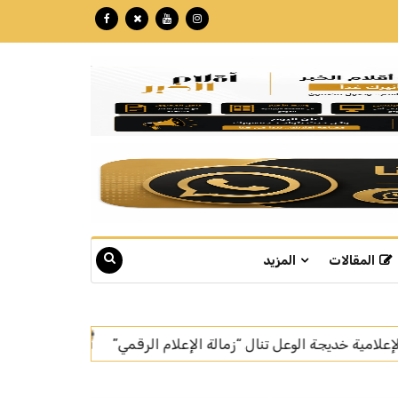
المقالات
المزيد
قمي”
بتكللة تجاوزت الـ 60 مليون ريال.. "نبع" تبوك تنهي تركيب أسرع خط إنتاج للمياه في العالم