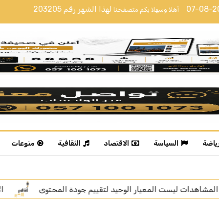
07-08-
لهذا الشهر رقم
203205
أهلا وسهلا بكم متصفحنا
رياضة
السياسة
الاقتصاد
الثقافية
منوعات
دة المحتوى
الإعلامية خديجة الوعل تنال “زمالة الإعلام الر