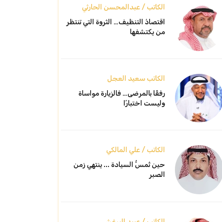
الكاتب / عبدالمحسن الحارثي
اقتصادُ التنظيف… الثروة التي تنتظر
من يكتشفها
الكاتب سعيد العجل
رفقًا بالمرضى… فالزيارة مواساة
وليست اختبارًا
الكاتب / علي المالكي
حين تُمسُّ السيادة ... ينتهي زمن
الصبر
الكاتب / عبيد البرغش