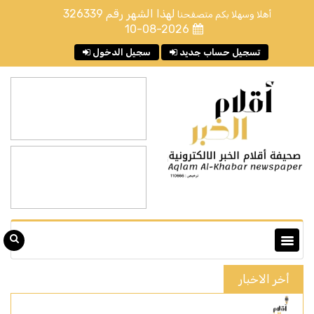
لهذا الشهر رقم
326339
أهلا وسهلا بكم متصفحنا
10-08-2026
تسجيل حساب جديد
سجيل الدخول
أخر الاخبار