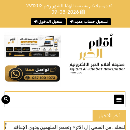
لهذا الشهر رقم
291202
أهلا وسهلا بكم متصفحنا
09-08-2026
تسجيل حساب جديد
سجيل الدخول
أخر الاخبار
 من السعي إلى الأثر» وتجمع الملهمين وذوي الإعاقة.
سان جي