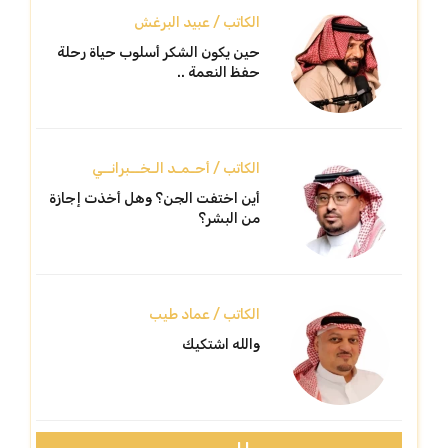
الكاتب / عبيد البرغش
حين يكون الشكر أسلوب حياة رحلة
حفظ النعمة ..
الكاتب / أحـمـد الـخــبرانــي
أين اختفت الجن؟ وهل أخذت إجازة
من البشر؟
الكاتب / عماد طيب
والله اشتكيك