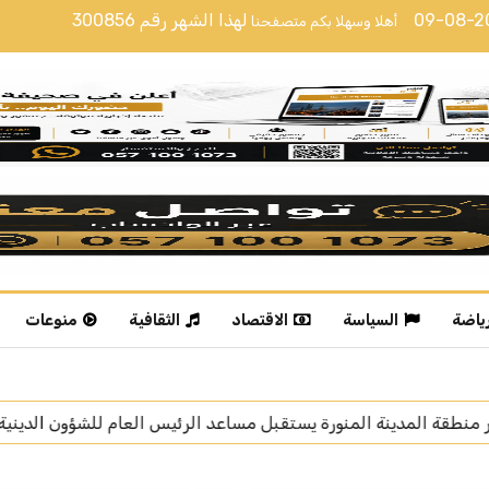
09-08-
لهذا الشهر رقم
300856
أهلا وسهلا بكم متصفحنا
رياضة
السياسة
الاقتصاد
الثقافية
منوعات
عام للشؤون الدينية بالمسجد النبوي
أمير المنطقة الشرقية