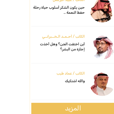
حين يكون الشكر أسلوب حياة رحلة
حفظ النعمة ..
الكاتب / أحـمـد الـخــبرانــي
أين اختفت الجن؟ وهل أخذت
إجازة من البشر؟
الكاتب / عماد طيب
والله اشتكيك
المزيد