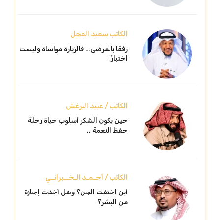
الكاتب سعيد العجل
رفقًا بالمرضى… فالزيارة مواساة وليست
اختبارًا
الكاتب / عبيد البرغش
حين يكون الشكر أسلوب حياة رحلة
حفظ النعمة ..
الكاتب / أحـمـد الـخــبرانــي
أين اختفت الجن؟ وهل أخذت إجازة
من البشر؟