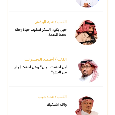
الكاتب / عبيد البرغش
حين يكون الشكر أسلوب حياة رحلة
حفظ النعمة ..
الكاتب / أحـمـد الـخــبرانــي
أين اختفت الجن؟ وهل أخذت إجازة
من البشر؟
الكاتب / عماد طيب
والله اشتكيك