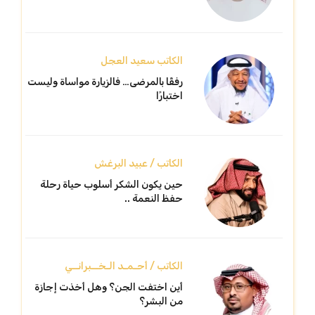
الكاتب سعيد العجل
رفقًا بالمرضى… فالزيارة مواساة وليست
اختبارًا
الكاتب / عبيد البرغش
حين يكون الشكر أسلوب حياة رحلة
حفظ النعمة ..
الكاتب / أحـمـد الـخــبرانــي
أين اختفت الجن؟ وهل أخذت إجازة
من البشر؟