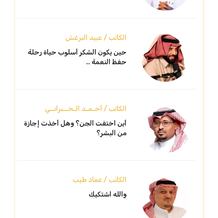
الكاتب / عبيد البرغش
حين يكون الشكر أسلوب حياة رحلة
حفظ النعمة ..
الكاتب / أحـمـد الـخــبرانــي
أين اختفت الجن؟ وهل أخذت إجازة
من البشر؟
الكاتب / عماد طيب
والله اشتكيك