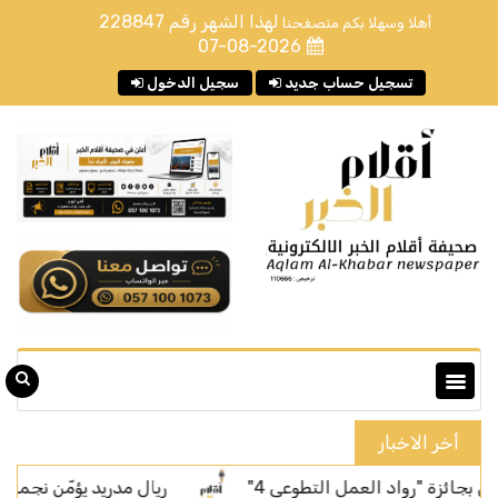
لهذا الشهر رقم
228847
أهلا وسهلا بكم متصفحنا
07-08-2026
تسجيل حساب جديد
سجيل الدخول
أخر الاخبار
واد العمل التطوعي 4"
ريال مدريد يؤمّن نجمه البرازيلي فين