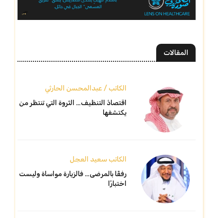
المقالات
الكاتب / عبدالمحسن الحارثي
اقتصادُ التنظيف… الثروة التي تنتظر من
يكتشفها
الكاتب سعيد العجل
رفقًا بالمرضى… فالزيارة مواساة وليست
اختبارًا