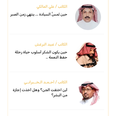
الكاتب / علي المالكي
حين تُمسُّ السيادة ... ينتهي زمن الصبر
الكاتب / عبيد البرغش
حين يكون الشكر أسلوب حياة رحلة
حفظ النعمة ..
الكاتب / أحـمـد الـخــبرانــي
أين اختفت الجن؟ وهل أخذت إجازة
من البشر؟