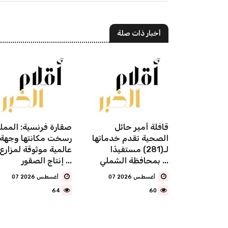
أخبار ذات صلة
 المنطقة
قافلة أمير حائل
صقارة فرنسية: الممل
نطلاق
الصحية تقدم خدماتها
رسخت مكانتها وجهة
 دلني
لـ(281) مستفيدًا
عالمية موثوقة لمزارع
الشرقية" في 25
بمحافظة الشملي ...
إنتاج الصقور ...
07 أغسطس 2026
07 أغسطس 2026
64
60