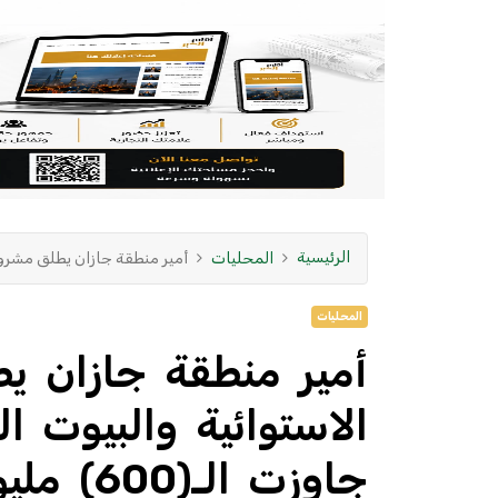
الرئيسية
المحليات
أمير منطقة جازان يطلق مشروع "الفو
المحليات
أمير منطقة جازان ي
الاستوائية والبيوت ا
جاوزت الـ(600) مليون ريال