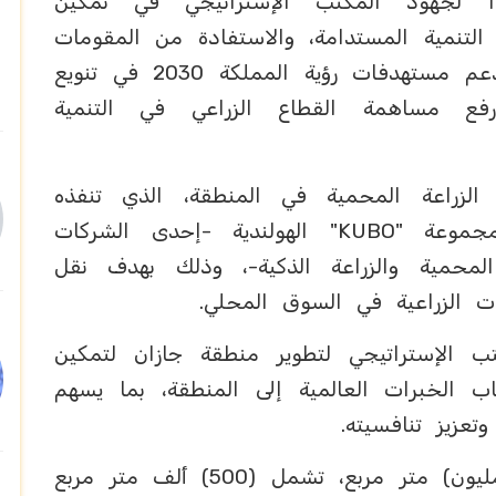
دًا لجهود المكتب الإستراتيجي في تمكين
 التنمية المستدامة، والاستفادة من المقومات
الزراعية التي تزخر بها المنطقة، بما يدعم مستهدفات رؤية المملكة 2030 في تنويع
ورفع مساهمة القطاع الزراعي في التنمية
لزراعة المحمية في المنطقة، الذي تنفذه
شركة "أمطار الخير" بالشراكة مع مجموعة "KUBO" الهولندية -إحدى الشركات
المحمية والزراعة الذكية-، وذلك بهدف نقل
ات الزراعية في السوق المحلي.
 الإستراتيجي لتطوير منطقة جازان لتمكين
طاب الخبرات العالمية إلى المنطقة، بما يسهم
تعزيز تنافسيته.
وتبلغ المساحة الإجمالية للمشروع (مليون) متر مربع، تشمل (500) ألف متر مربع