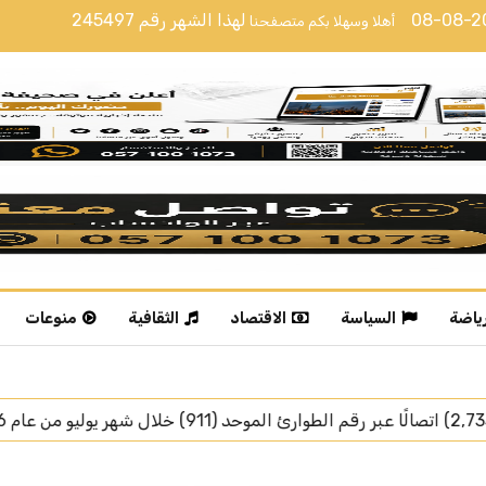
08-08-
لهذا الشهر رقم
245497
أهلا وسهلا بكم متصفحنا
رياضة
السياسة
الاقتصاد
الثقافية
منوعات
رئيس جمهورية تركيا يغادر جد