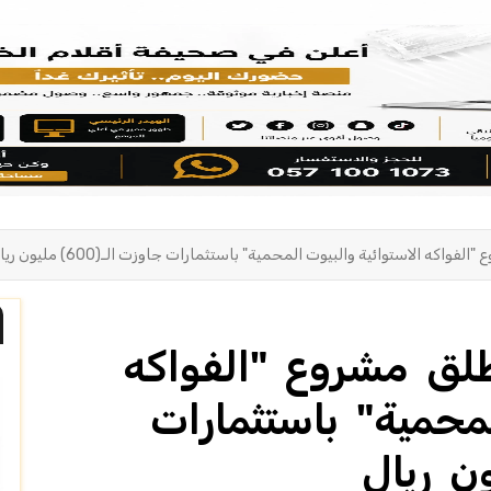
اكه الاستوائية والبيوت المحمية" باستثمارات جاوزت الـ(600) مليون ريال
طلق مشروع "الفواكه
لمحمية" باستثمارات