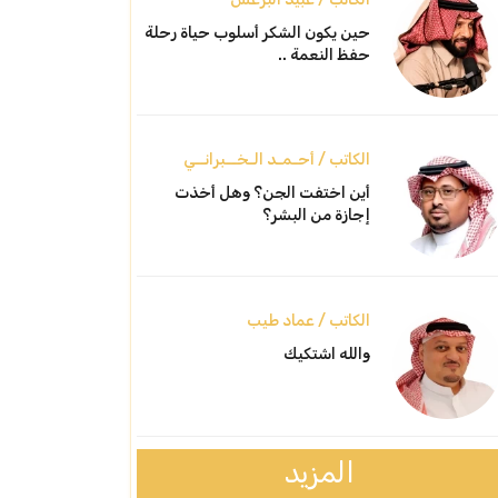
حين يكون الشكر أسلوب حياة رحلة
حفظ النعمة ..
الكاتب / أحـمـد الـخــبرانــي
أين اختفت الجن؟ وهل أخذت
إجازة من البشر؟
الكاتب / عماد طيب
والله اشتكيك
المزيد