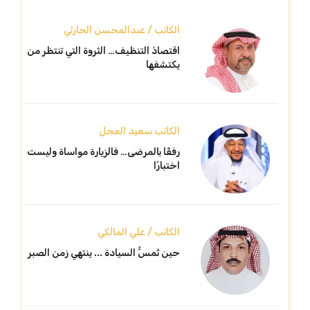
الكاتب / عبدالمحسن الحارثي
اقتصادُ التنظيف… الثروة التي تنتظر من
يكتشفها
الكاتب سعيد العجل
رفقًا بالمرضى… فالزيارة مواساة وليست
اختبارًا
الكاتب / علي المالكي
حين تُمسُّ السيادة ... ينتهي زمن الصبر