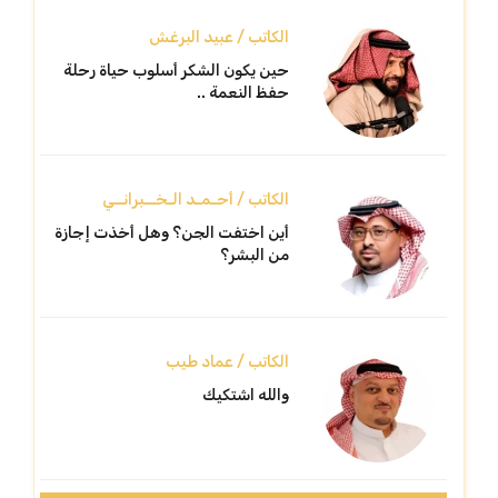
الكاتب / عبيد البرغش
حين يكون الشكر أسلوب حياة رحلة
حفظ النعمة ..
الكاتب / أحـمـد الـخــبرانــي
أين اختفت الجن؟ وهل أخذت إجازة
من البشر؟
الكاتب / عماد طيب
والله اشتكيك