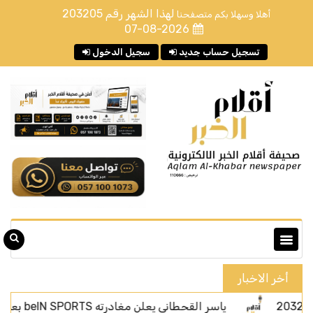
لهذا الشهر رقم
203205
أهلا وسهلا بكم متصفحنا
07-08-2026
تسجيل حساب جديد
سجيل الدخول
أخر الاخبار
ياسر القحطاني يعلن مغادرته beIN SPORTS بعد أربعة أعوام من الحضور الإعلامي