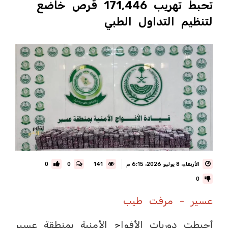
تحبط تهريب 171,446 قرص خاضع
لتنظيم التداول الطبي
الأربعاء، 8 يوليو 2026، 6:15 م
141
0
0
0
عسير - مرفت طيب
أحبطت دوريات الأفواج الأمنية بمنطقة عسير