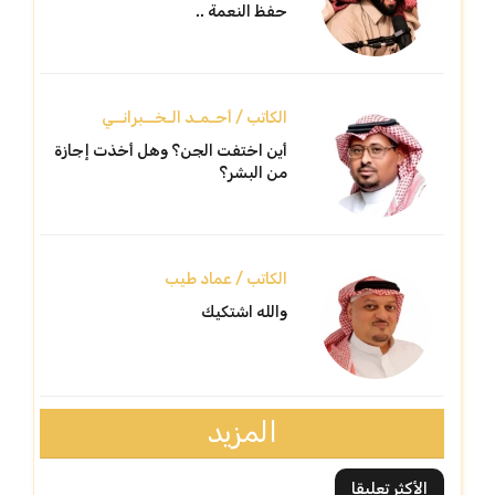
حفظ النعمة ..
الكاتب / أحـمـد الـخــبرانــي
أين اختفت الجن؟ وهل أخذت إجازة
من البشر؟
الكاتب / عماد طيب
والله اشتكيك
المزيد
الأكثر تعليقا