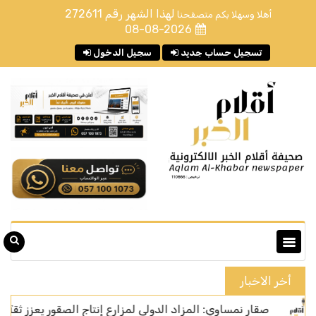
لهذا الشهر رقم
272611
أهلا وسهلا بكم متصفحنا
08-08-2026
تسجيل حساب جديد
سجيل الدخول
أخر الاخبار
صقار نمساوي: المزاد الدولي لمزارع إنتاج الصقور يعزز ثقة المزارع الأو