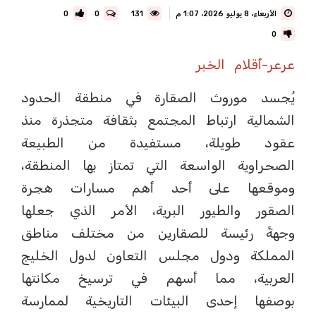
الأربعاء، 8 يوليو 2026، 1:07 م
131
0
0
0
عرعر-أقلام الخبر
يُجسد موروث الصقارة في منطقة الحدود
الشمالية ارتباط المجتمع بثقافة متجذرة منذ
عقود طويلة، مستفيدة من الطبيعة
الصحراوية الواسعة التي تمتاز بها المنطقة،
وموقعها على أحد أهم مسارات هجرة
الصقور والطيور البرية، الأمر الذي جعلها
وجهةً رئيسة للصقارين من مختلف مناطق
المملكة ودول مجلس التعاون لدول الخليج
العربية، مما أسهم في ترسيخ مكانتها
بوصفها إحدى البيئات التاريخية لممارسة