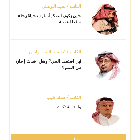
الكاتب / عبيد البرغش
حين يكون الشكر أسلوب حياة رحلة
حفظ النعمة ..
الكاتب / أحـمـد الـخــبرانــي
أين اختفت الجن؟ وهل أخذت إجازة
من البشر؟
الكاتب / عماد طيب
والله اشتكيك