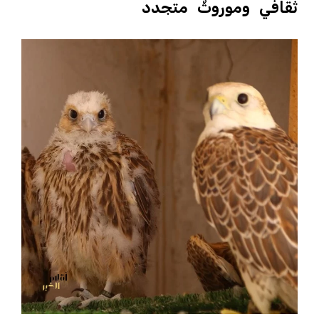
ثقافي وموروثٌ متجدد