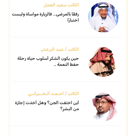
الكاتب سعيد العجل
رفقًا بالمرضى… فالزيارة مواساة وليست
اختبارًا
الكاتب / عبيد البرغش
حين يكون الشكر أسلوب حياة رحلة
حفظ النعمة ..
الكاتب / أحـمـد الـخــبرانــي
أين اختفت الجن؟ وهل أخذت إجازة
من البشر؟