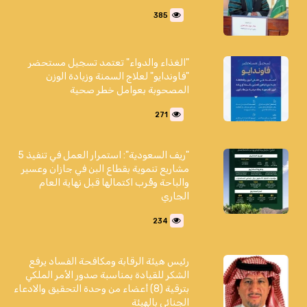
385
"الغذاء والدواء" تعتمد تسجيل مستحضر
"فاوندايو" لعلاج السمنة وزيادة الوزن
المصحوبة بعوامل خطر صحية
271
"ريف السعودية": استمرار العمل في تنفيذ 5
مشاريع تنموية بقطاع البن في جازان وعسير
والباحة وقُرب اكتمالها قبل نهاية العام
الجاري
234
رئيس هيئة الرقابة ومكافحة الفساد يرفع
الشكر للقيادة بمناسبة صدور الأمر الملكي
بترقية (8) أعضاء من وحدة التحقيق والادعاء
الجنائي بالهيئة