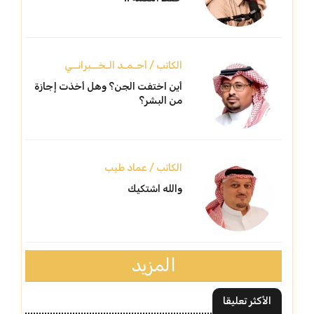
الكاتب / أحـمـد الـخــبرانــي
أين اختفت الجن؟ وهل أخذت إجازة
من البشر؟
الكاتب / عماد طيب
والله اشتكيك
المزيد
الأكثر تعليقا