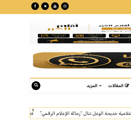
المقالات
المزيد
ي”
بتكللة تجاوزت الـ 60 مليون ريال.. "نبع" تبوك تنهي تركيب أسرع خط إنتاج للمياه في العالم