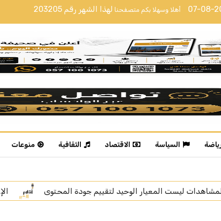
07-08-
لهذا الشهر رقم
203205
أهلا وسهلا بكم متصفحنا
رياضة
السياسة
الاقتصاد
الثقافية
منوعات
 المحتوى
الإعلامية خديجة الوعل تنال “زمالة الإعلام الرقم