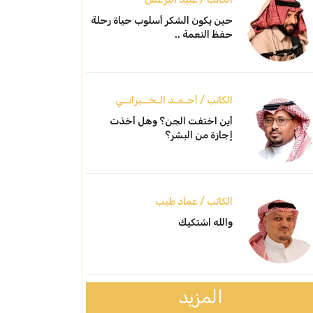
حين يكون الشكر أسلوب حياة رحلة
حفظ النعمة ..
الكاتب / أحـمـد الـخــبرانــي
أين اختفت الجن؟ وهل أخذت
إجازة من البشر؟
الكاتب / عماد طيب
والله اشتكيك
المزيد