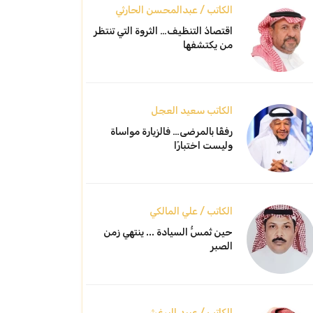
الكاتب / عبدالمحسن الحارثي
اقتصادُ التنظيف… الثروة التي تنتظر
من يكتشفها
الكاتب سعيد العجل
رفقًا بالمرضى… فالزيارة مواساة
وليست اختبارًا
الكاتب / علي المالكي
حين تُمسُّ السيادة ... ينتهي زمن
الصبر
الكاتب / عبيد البرغش