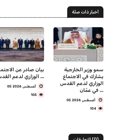
أخبار ذات صلة
مين
سمو وزير الخارجية
بيان صادر عن الاجتما
هنئ رئيس
يشارك ‏في الاجتماع
الوزاري لدعم القدس ...
و بذكرى
الوزاري لدعم القدس
05 أغسطس 2026
في عمّان ...
105
05 أغسطس 2026
104
(0) التعليقات