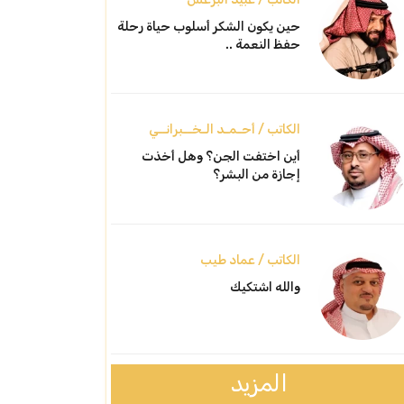
حين يكون الشكر أسلوب حياة رحلة
حفظ النعمة ..
الكاتب / أحـمـد الـخــبرانــي
أين اختفت الجن؟ وهل أخذت
إجازة من البشر؟
الكاتب / عماد طيب
والله اشتكيك
المزيد