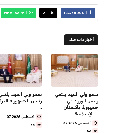
WHATSAPP
X
FACEBOOK
أخبار ذات صلة
شترك لقمة
سمو ولي العهد يلتقي
سمو ولي العهد يلتقي
ة للدفاع
رئيس الوزراء في
رئيس الجمهورية الترك
ن المملكة
جمهورية باكستان
...
الإسلامية ...
07 أغسطس 2026
07 أغسطس 2026
54
56