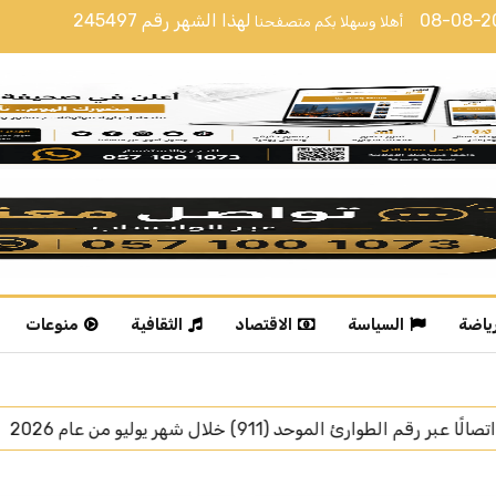
08-08-
لهذا الشهر رقم
245497
أهلا وسهلا بكم متصفحنا
رياضة
السياسة
الاقتصاد
الثقافية
منوعات
رئيس جمهورية تركيا يغادر جدة