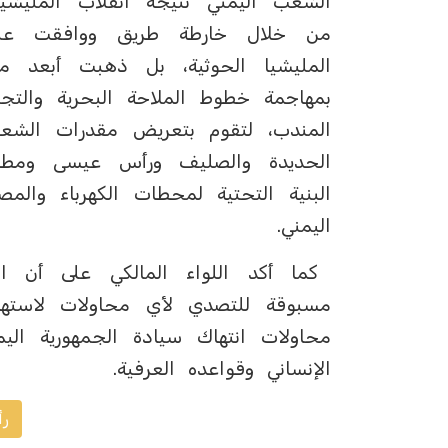
الشعب اليمني نتيجة انقلاب المليشيا
من خلال خارطة طريق ووافقت عليه
المليشيا الحوثية، بل ذهبت أبعد 
بمهاجمة خطوط الملاحة البحرية والتجا
المندب، لتقوم بتعريض مقدرات الشعب 
الحديدة والصليف ورأس عيسى ومطا
البنية التحتية لمحطات الكهرباء والم
اليمني.
كما أكد اللواء المالكي على أن 
مسبوقة للتصدي لأي محاولات لاستهداف
محاولات انتهاك سيادة الجمهورية اليم
الإنساني وقواعده العرفية.
رأ