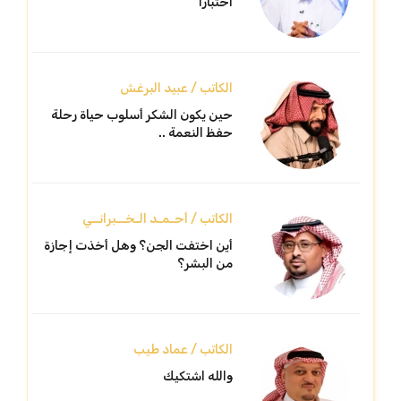
اختبارًا
الكاتب / عبيد البرغش
حين يكون الشكر أسلوب حياة رحلة
حفظ النعمة ..
الكاتب / أحـمـد الـخــبرانــي
أين اختفت الجن؟ وهل أخذت إجازة
من البشر؟
الكاتب / عماد طيب
والله اشتكيك