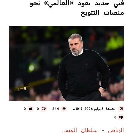
فني جديد يقود «العالمي» نحو
منصات التتويج
الجمعة، 3 يوليو 2026، 8:17 م
244
0
0
0
الرياض - سلطان الفيفي