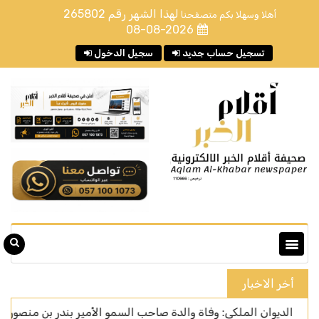
لهذا الشهر رقم
265802
أهلا وسهلا بكم متصفحنا
08-08-2026
تسجيل حساب جديد
سجيل الدخول
أخر الاخبار
ان الملكي: وفاة والدة صاحب السمو الأمير بندر بن منصور بن عبدالله