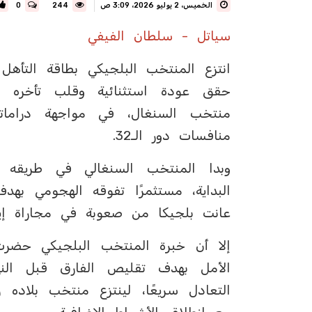
الخميس، 2 يوليو 2026، 3:09 ص
244
0
سياتل - سلطان الفيفي
منتخب السنغال، في مواجهة دراما
منافسات دور الـ32.
وبدا المنتخب السنغالي في طريقه
البداية، مستثمرًا تفوقه الهجومي بهد
عانت بلجيكا من صعوبة في مجاراة إيق
إلا أن خبرة المنتخب البلجيكي حضرت
الأمل بهدف تقليص الفارق قبل النه
التعادل سريعًا، لينتزع منتخب بلاده ز