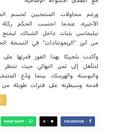
مع انطلاق الأشواط الإضافية.
ورغم محاولات المنتخبين لحسم الم
تيليمانس بثبات داخل الشباك، ليمنح م
من أبرز "الريمونتادات" في النسخة الحا
وأكدت بلجيكا بهذا الفوز قدرتها على
لتتأهل إلى ثمن النهائي حيث تنتظر ال
والبوسنة والهرسك، بينما ودّع المنتخ
قدمه وسيطرته على فترات طويلة من ال
رأ
WHATSAPP
X
FACEBOOK