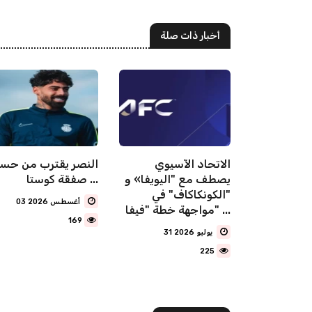
أخبار ذات صلة
ر خيارات
الاتحاد الآسيوي
النصر يقترب من حس
يصطف مع "اليويفا» و
صفقة كوستا ...
"الكونكاكاف" في
03 أغسطس 2026
مواجهة خطة "فيفا" ...
169
31 يوليو 2026
225