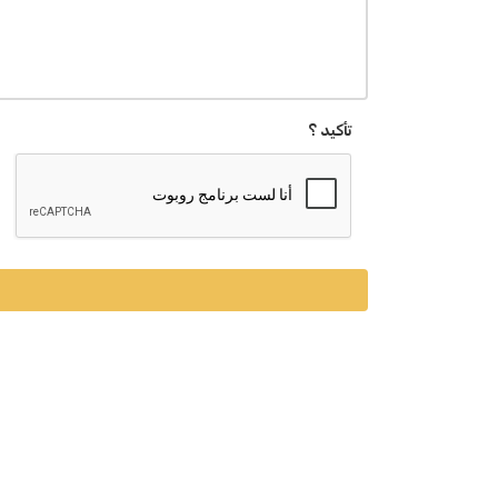
تأكيد ؟
"ريف السعودية": استمرار العمل
رئيس هيئة الرقابة ومكافحة