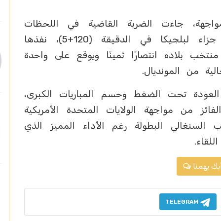
واجهة، جاءت الضربة القاضية في اللحظات
الأخيرة، عندما احتسب الحكم ركلة جزاء لبلجيكا في الدقيقة (120+5)، نفذها
نتخب بلاده انتصارًا ثمينًا ويوقع على واحدة
لية من المونديال.
 العودة تحت الضغط وحسم المباريات الكبرى،
فائز من مواجهة الولايات المتحدة الأمريكية
ب السنغالي البطولة رغم الأداء المميز الذي
لقاء.
يك يهمنا
TELEGRAM