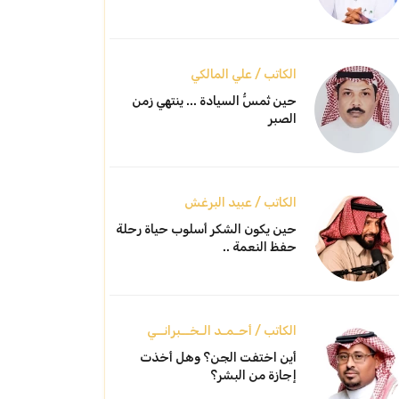
الكاتب / علي المالكي
حين تُمسُّ السيادة ... ينتهي زمن
الصبر
الكاتب / عبيد البرغش
حين يكون الشكر أسلوب حياة رحلة
حفظ النعمة ..
الكاتب / أحـمـد الـخــبرانــي
أين اختفت الجن؟ وهل أخذت
إجازة من البشر؟