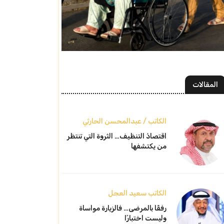
المقالات
الكاتب / عبدالمحسن الحارثي
اقتصادُ التنظيف… الثروة التي تنتظر
من يكتشفها
الكاتب سعيد العجل
رفقًا بالمرضى… فالزيارة مواساة
وليست اختبارًا