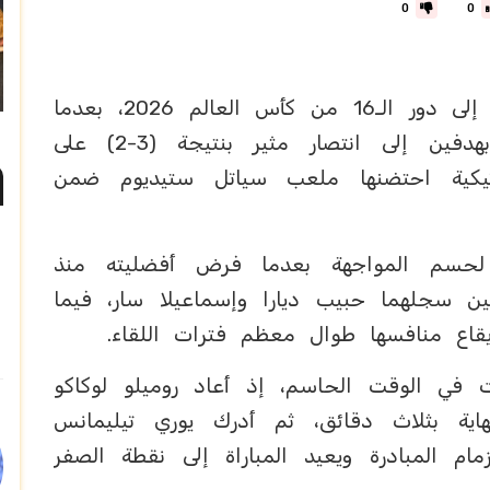
0
0
انتزع المنتخب البلجيكي بطاقة التأهل إلى دور الـ16 من كأس العالم 2026، بعدما
حقق عودة استثنائية وقلب تأخره بهدفين إلى انتصار مثير بنتيجة (3-2) على
تيكية احتضنها ملعب سياتل ستيديوم ضمن
 لحسم المواجهة بعدما فرض أفضليته منذ
فين سجلهما حبيب ديارا وإسماعيلا سار، فيما
اع منافسها طوال معظم فترات اللقاء.
 في الوقت الحاسم، إذ أعاد روميلو لوكاكو
اية بثلاث دقائق، ثم أدرك يوري تيليمانس
مام المبادرة ويعيد المباراة إلى نقطة الصفر