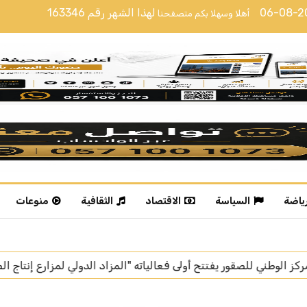
06-08-
لهذا الشهر رقم
163346
أهلا وسهلا بكم متصفحنا
رياضة
السياسة
الاقتصاد
الثقافية
منوعات
الدولي لمزارع إنتاج الصقور 2026"
أمانة منطقة الرياض