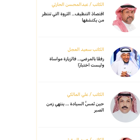
الكاتب / عبدالمحسن الحارثي
اقتصادُ التنظيف… الثروة التي تنتظر
من يكتشفها
الكاتب سعيد العجل
رفقًا بالمرضى… فالزيارة مواساة
وليست اختبارًا
الكاتب / علي المالكي
حين تُمسُّ السيادة ... ينتهي زمن
الصبر
الكاتب / عبيد البرغش