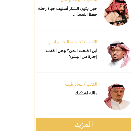
حين يكون الشكر أسلوب حياة رحلة
حفظ النعمة ..
الكاتب / أحـمـد الـخــبرانــي
أين اختفت الجن؟ وهل أخذت
إجازة من البشر؟
الكاتب / عماد طيب
والله اشتكيك
المزيد