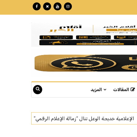
المقالات
المزيد
م الرقمي”
بتكللة تجاوزت الـ 60 مليون ريال.. "نبع" تبوك تنهي تركيب أسرع خط إنتاج للمياه في العالم