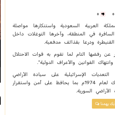
0
0
ملكة العربية السعودية واستنكارها مواصلة
ا السافرة في المنطقة، وآخرها التوغلات داخل
لقنيطرة ودرعا بقذائف مدفعية.
ر عن رفضها التام لما تقوم به قوات الاحتلال
انتهاك القوانين والأعراف الدولية".
تعديات الإسرائيلية على سيادة الأراضي
السورية، والالتزام باتفاقية فض الاشتباك لعام 1974م بما يحافظ على أمن واستقرار
لأراضي السورية.
يك يهمنا