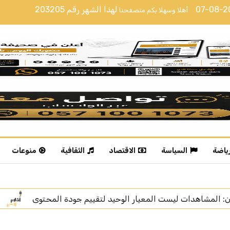
07-08-
لهذا الشهر رقم
203205
أهلا وسهلا بكم متصفحنا
رياضة
السياسة
الاقتصاد
الثقافية
منوعات
يم جودة المحتوى
الإعلامية خديجة الوعل تنال “زمالة الإعلا