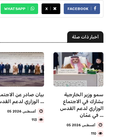
WHATSAPP
X
FACEBOOK
أخبار ذات صلة
مين
سمو وزير الخارجية
بيان صادر عن الاجتما
هنئ رئيس
يشارك ‏في الاجتماع
الوزاري لدعم القدس ...
و بذكرى
الوزاري لدعم القدس
05 أغسطس 2026
في عمّان ...
113
05 أغسطس 2026
110