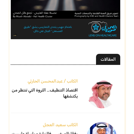
المقالات
الكاتب / عبدالمحسن الحارثي
اقتصادُ التنظيف… الثروة التي تنتظر من
يكتشفها
الكاتب سعيد العجل
رفقًا بالمرضى… فالزيارة مواساة وليست