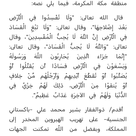
منطقة مكة المكرمة، فيما يلي نصه:
قال الله تعالى: "وَلَا تُفْسِدُوا فِي الْأَرْضِ
بَعْدَ إِصْلاحِهَا"، وقال تعالى: "وَلَا تَبْغِ الْفَسَادَ
فِي الْأَرْضِ إِنَّ اللَّهَ لَا يُحِبُّ الْمُفْسِدِينَ"، وقال
تعالى: "وَاللَّهُ لَا يُحِبُّ الْفَسَادَ"، وقال تعالى:
"إِنَّمَا جَزَاء الَّذِينَ يُحَارِبُونَ اللّهَ وَرَسُولَهُ
وَيَسْعَوْنَ فِي الْأَرْضِ فَسَادًا أَن يُقَتَّلُوا أَوْ
يُصَلَّبُوا أَوْ تُقَطَّعَ أَيْدِيهِمْ وَأَرْجُلُهُم مِّنْ خِلافٍ
أَوْ يُنفَوْا مِنَ الْأَرْضِ، ذَلِكَ لَهُمْ خِزْيٌ فِي
الدُّنْيَا وَلَهُمْ فِي الآخِرَةِ عَذَابٌ عَظِيمٌ".
أقدم/ ذوالفقار بشير محمد علي -باكستاني
الجنسية- على تهريب الهيروين المخدر إلى
المملكة، وبفضل من اللّه تمكنت الجهات