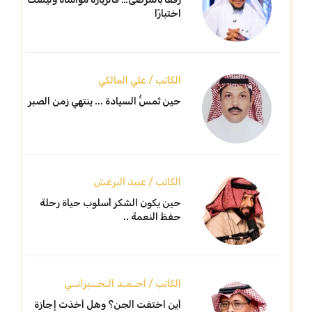
اختبارًا
الكاتب / علي المالكي
حين تُمسُّ السيادة ... ينتهي زمن الصبر
الكاتب / عبيد البرغش
حين يكون الشكر أسلوب حياة رحلة
حفظ النعمة ..
الكاتب / أحـمـد الـخــبرانــي
أين اختفت الجن؟ وهل أخذت إجازة