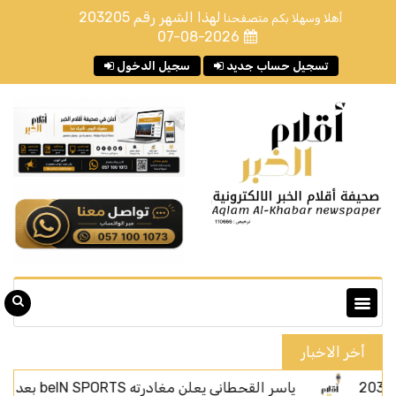
لهذا الشهر رقم
203205
أهلا وسهلا بكم متصفحنا
07-08-2026
تسجيل حساب جديد
سجيل الدخول
أخر الاخبار
ياسر القحطاني يعلن مغادرته beIN SPORTS بعد أربعة أعوام من الحضور الإعلامي