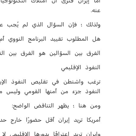
أما إيران فترى أن امتلاك التكنولوجي
عنه.
ولذلك ؛ فإن السؤال الذي لم يُجب عن
هل المطلوب تقييد البرنامج النووي أم
الفرق بين السؤالين هو الفرق بين التس
النفوذ الإقليمي
ترغب واشنطن في تقليص النفوذ الإيرا
النفوذ جزء من أمنها القومي وليس م
ومن هنا ؛ يظهر التناقض الواضح:
أمريكا تريد إيران أقل حضورًا خارج حدو
وإيران تريد اعترافًا بدورها الإقليمي لا 