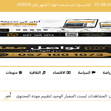
07-08-
لهذا الشهر رقم
203205
أهلا وسهلا بكم متصفحنا
رياضة
السياسة
الاقتصاد
الثقافية
منوعات
جودة المحتوى
الإعلامية خديجة الوعل تنال “زمالة الإعلام ا