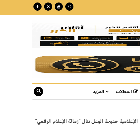
المقالات
المزيد
لرقمي”
بتكللة تجاوزت الـ 60 مليون ريال.. "نبع" تبوك تنهي تركيب أسرع خط إنتاج للمياه في العالم