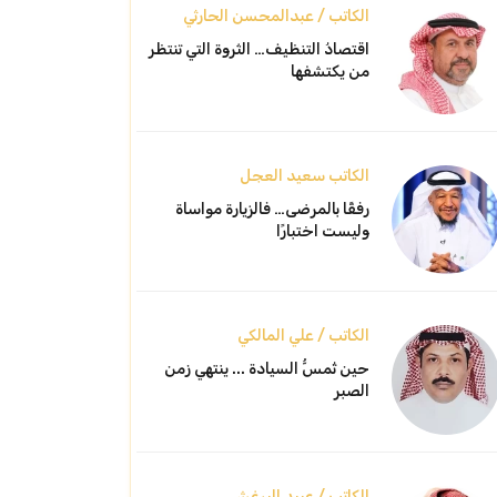
الكاتب / عبدالمحسن الحارثي
اقتصادُ التنظيف… الثروة التي تنتظر
من يكتشفها
الكاتب سعيد العجل
رفقًا بالمرضى… فالزيارة مواساة
وليست اختبارًا
الكاتب / علي المالكي
حين تُمسُّ السيادة ... ينتهي زمن
الصبر
الكاتب / عبيد البرغش