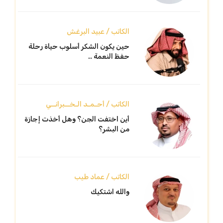
الكاتب / عبيد البرغش
حين يكون الشكر أسلوب حياة رحلة
حفظ النعمة ..
الكاتب / أحـمـد الـخــبرانــي
أين اختفت الجن؟ وهل أخذت إجازة
من البشر؟
الكاتب / عماد طيب
والله اشتكيك