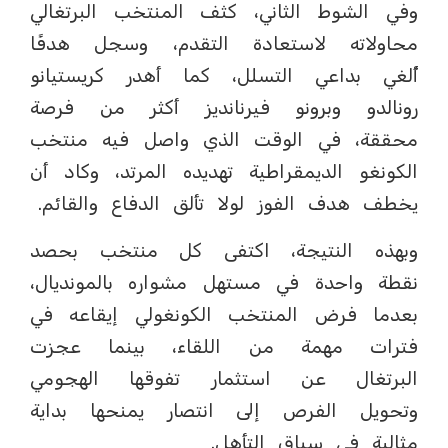
وفي الشوط الثاني، كثف المنتخب البرتغالي
محاولاته لاستعادة التقدم، وسجل هدفًا
أُلغي بداعي التسلل، كما أهدر كريستيانو
رونالدو وبرونو فيرنانديز أكثر من فرصة
محققة، في الوقت الذي واصل فيه منتخب
الكونغو الديمقراطية تهديده المرتد، وكاد أن
يخطف هدف الفوز لولا تألق الدفاع والقائم.
وبهذه النتيجة، اكتفى كل منتخب بحصد
نقطة واحدة في مستهل مشواره بالمونديال،
بعدما فرض المنتخب الكونغولي إيقاعه في
فترات مهمة من اللقاء، بينما عجزت
البرتغال عن استثمار تفوقها الهجومي
وتحويل الفرص إلى انتصار يمنحها بداية
مثالية في سباق التأهل.