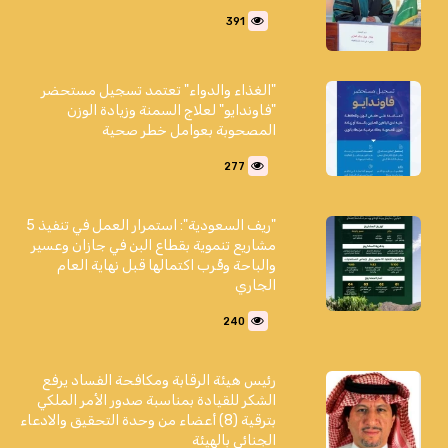
391
"الغذاء والدواء" تعتمد تسجيل مستحضر
"فاوندايو" لعلاج السمنة وزيادة الوزن
المصحوبة بعوامل خطر صحية
277
"ريف السعودية": استمرار العمل في تنفيذ 5
مشاريع تنموية بقطاع البن في جازان وعسير
والباحة وقُرب اكتمالها قبل نهاية العام
الجاري
240
رئيس هيئة الرقابة ومكافحة الفساد يرفع
الشكر للقيادة بمناسبة صدور الأمر الملكي
بترقية (8) أعضاء من وحدة التحقيق والادعاء
الجنائي بالهيئة