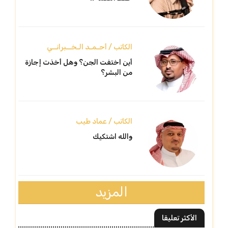
الكاتب / أحـمـد الـخــبرانــي
أين اختفت الجن؟ وهل أخذت إجازة
من البشر؟
الكاتب / عماد طيب
والله اشتكيك
المزيد
الأكثر تعليقا