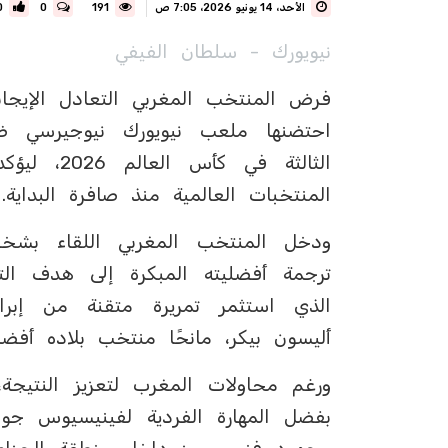
الأحد، 14 يونيو 2026، 7:05 ص
191
0
0
نيويورك - سلطان الفيفي
احتضنها ملعب نيويورك نيوجيرسي ض
الثالثة في
المنتخبات العالمية منذ صافرة البداية.
ودخل المنتخب المغربي اللقاء بش
الذي استثمر تمريرة متقنة من إبر
أليسون بيكر، مانحًا منتخب بلاده أف
ورغم محاولات المغرب لتعزيز النتيجة،