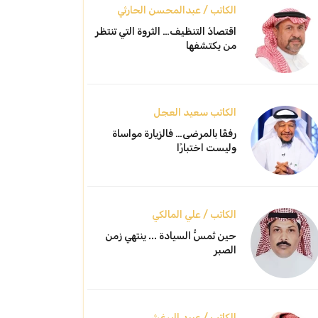
الكاتب / عبدالمحسن الحارثي
اقتصادُ التنظيف… الثروة التي تنتظر
من يكتشفها
الكاتب سعيد العجل
رفقًا بالمرضى… فالزيارة مواساة
وليست اختبارًا
الكاتب / علي المالكي
حين تُمسُّ السيادة ... ينتهي زمن
الصبر
الكاتب / عبيد البرغش