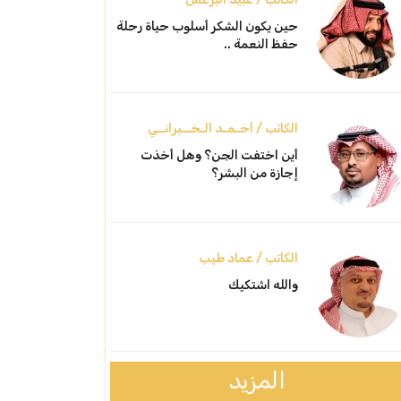
حين يكون الشكر أسلوب حياة رحلة
حفظ النعمة ..
الكاتب / أحـمـد الـخــبرانــي
أين اختفت الجن؟ وهل أخذت
إجازة من البشر؟
الكاتب / عماد طيب
والله اشتكيك
المزيد