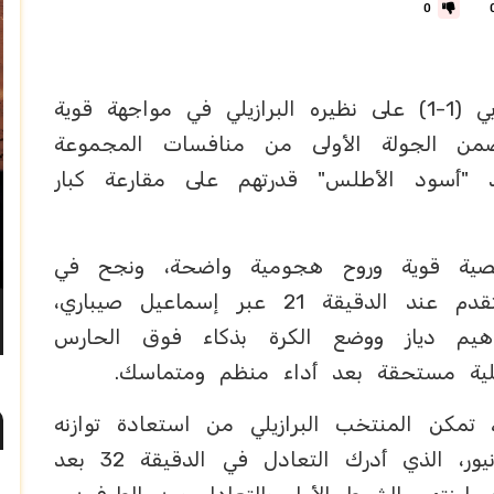
0
فرض المنتخب المغربي التعادل الإيجابي (1-1) على نظيره البرازيلي في مواجهة قوية
من الجولة الأولى من منافسات المجموعة
 كأس العالم 2026، ليؤكد "أسود الأطلس" قدرتهم على مقارعة كبار
خصية قوية وروح هجومية واضحة، ونجح في
ترجمة أفضليته المبكرة إلى هدف التقدم عند الدقيقة 21 عبر إسماعيل صيباري،
اهيم دياز ووضع الكرة بذكاء فوق الحارس
ضلية مستحقة بعد أداء منظم ومتماسك.
 تمكن المنتخب البرازيلي من استعادة توازنه
بفضل المهارة الفردية لفينيسيوس جونيور، الذي أدرك التعادل في الدقيقة 32 بعد