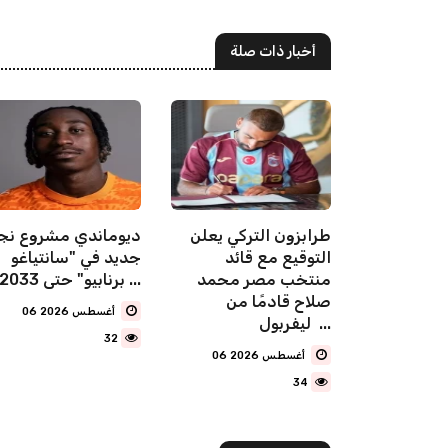
أخبار ذات صلة
سعودي
طرابزون التركي يعلن
ديوماندي مشروع نج
حدث كأساً
التوقيع مع قائد
جديد في "سانتياغو
سعوديين
منتخب مصر محمد
برنابيو" حتى 2033 ...
ف مليون
صلاح قادمًا من
06 أغسطس 2026
ليفربول ...
32
06 أغسطس 2026
34