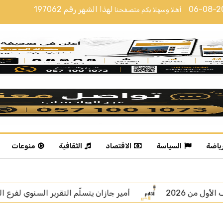
06-08-
لهذا الشهر رقم
197062
أهلا وسهلا بكم متصفحنا
رياضة
السياسة
الاقتصاد
الثقافية
منوعات
م التقرير السنوي لفرع الهلال الأحمر
المالكي: التحالف الب