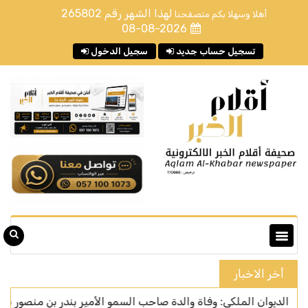
لهذا الشهر رقم
265802
أهلا وسهلا بكم متصفحنا
08-08-2026
تسجيل حساب جديد
سجيل الدخول
أخر الاخبار
ان الملكي: وفاة والدة صاحب السمو الأمير بندر بن منصور بن عبدالله