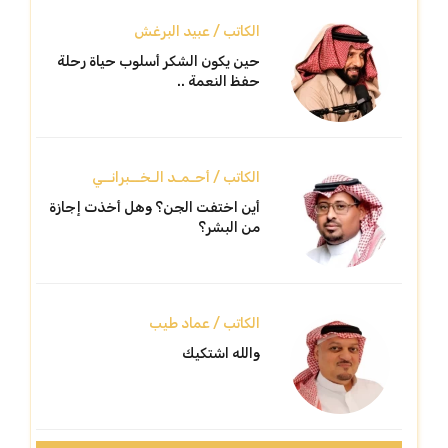
الكاتب / عبيد البرغش
حين يكون الشكر أسلوب حياة رحلة
حفظ النعمة ..
الكاتب / أحـمـد الـخــبرانــي
أين اختفت الجن؟ وهل أخذت إجازة
من البشر؟
الكاتب / عماد طيب
والله اشتكيك