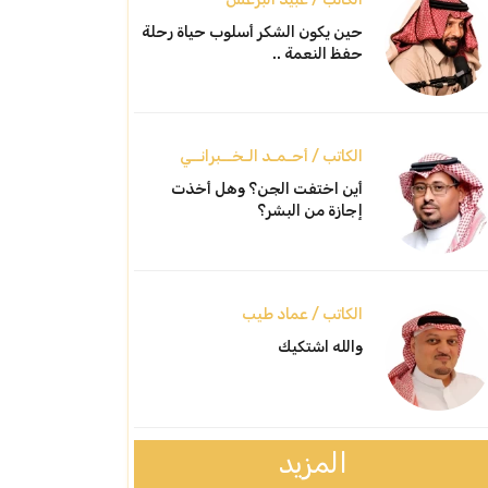
حين يكون الشكر أسلوب حياة رحلة
حفظ النعمة ..
الكاتب / أحـمـد الـخــبرانــي
أين اختفت الجن؟ وهل أخذت
إجازة من البشر؟
الكاتب / عماد طيب
والله اشتكيك
المزيد