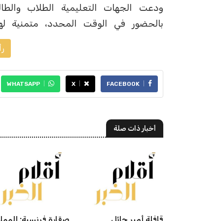
ودعت الجهات التعليمية الطلاب والطالبا
بالحضور في الوقت المحدد، متمنية له
رأ
WHATSAPP
X
FACEBOOK
أخبار ذات صلة
 المنطقة
قافلة أمير حائل
صقارة فرنسية: الممل