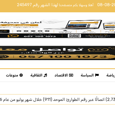
08-08-
لهذا الشهر رقم
245497
أهلا وسهلا بكم متصفحنا
رياضة
السياسة
الاقتصاد
الثقافية
منوعات
رئيس جمهورية تركيا يغادر 