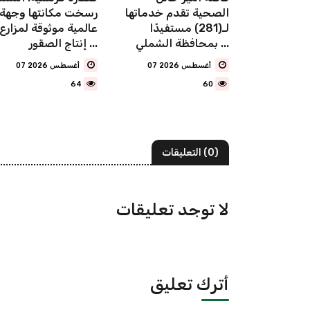
نطلاق
الصحية تقدم خدماتها
رسخت مكانتها وجهة
 دلني
لـ(281) مستفيدًا
عالمية موثوقة لمزارع
الشرقية" في 25
بمحافظة الشملي ...
إنتاج الصقور ...
07 أغسطس 2026
07 أغسطس 2026
64
60
(0) التعليقات
لا توجد تعليقات
أترك تعليق