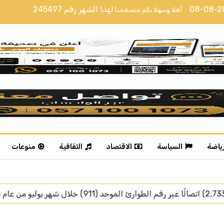
08-08-
لهذا الشهر رقم
245497
أهلا وسهلا بكم متصفحنا
رياضة
السياسة
الاقتصاد
الثقافية
منوعات
رئيس جمهورية تركيا يغادر 