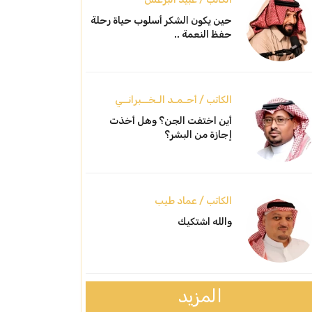
حين يكون الشكر أسلوب حياة رحلة
حفظ النعمة ..
الكاتب / أحـمـد الـخــبرانــي
أين اختفت الجن؟ وهل أخذت
إجازة من البشر؟
الكاتب / عماد طيب
والله اشتكيك
المزيد