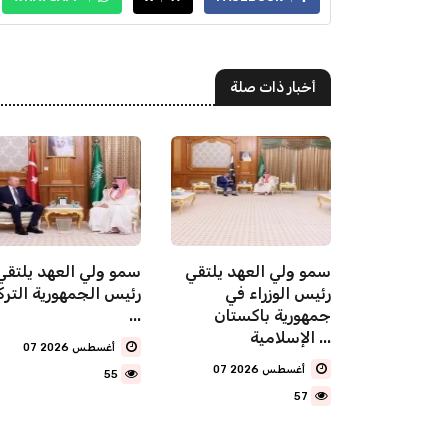
أخبار ذات صلة
شترك لقمة
سمو ولي العهد يلتقي
سمو ولي العهد يلتقي
ة للدفاع
رئيس الوزراء في
رئيس الجمهورية الترك
ن المملكة
جمهورية باكستان
...
الإسلامية ...
07 أغسطس 2026
07 أغسطس 2026
55
57