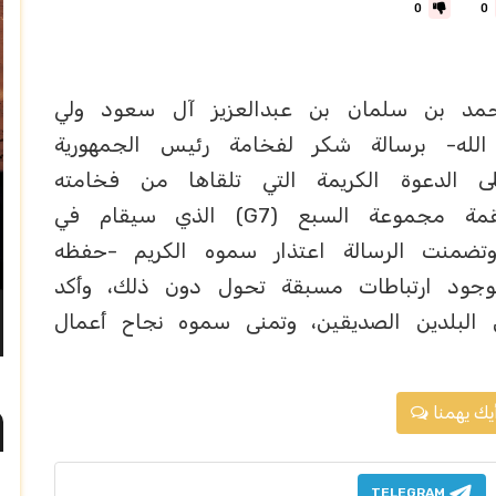
0
0
مد بن سلمان بن عبدالعزيز آل سعود ولي
لله- برسالة شكر لفخامة رئيس الجمهورية
لى الدعوة الكريمة التي تلقاها من فخامته
للمشاركة في اجتماع وغداء عمل لقمة مجموعة السبع (G7) الذي سيقام في
إيفيان يوم 16 يونيو 2026م، وتضمنت الرسالة اعتذار سموه الكريم -حفظه
وجود ارتباطات مسبقة تحول دون ذلك، وأكد
ن البلدين الصديقين، وتمنى سموه نجاح أعمال
يك يهمنا
TELEGRAM