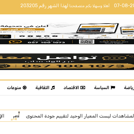
07-08-
لهذا الشهر رقم
203205
أهلا وسهلا بكم متصفحنا
رياضة
السياسة
الاقتصاد
الثقافية
منوعات
 المحتوى
الإعلامية خديجة الوعل تنال “زمالة الإعلام الرقم