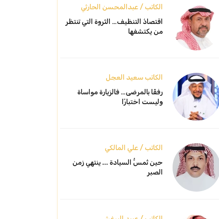
الكاتب / عبدالمحسن الحارثي
اقتصادُ التنظيف… الثروة التي تنتظر
من يكتشفها
الكاتب سعيد العجل
رفقًا بالمرضى… فالزيارة مواساة
وليست اختبارًا
الكاتب / علي المالكي
حين تُمسُّ السيادة ... ينتهي زمن
الصبر
الكاتب / عبيد البرغش