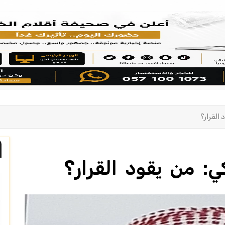
 القرار؟
كي: من يقود القرار؟