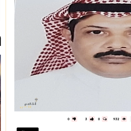
0
3
0
932