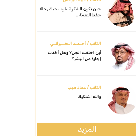
حين يكون الشكر أسلوب حياة رحلة
حفظ النعمة ..
الكاتب / أحـمـد الـخــبرانــي
أين اختفت الجن؟ وهل أخذت
إجازة من البشر؟
الكاتب / عماد طيب
والله اشتكيك
المزيد