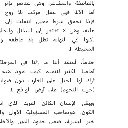
بالعاطفة والمشاعر، وهي عناصر تؤثر ب
أما الآلة فهي عقل مركب بلا روح ي
فإذا تحقق شرط معين انتقلت إلى الإج
عليه، وهي لا تفتقر إلى البدائل والح
لكنها في النهاية تظل بلا عاطفة ولا
المحيطة !.
ختاماً، أعتقد أننا ما زلنا في المرحل
أمامنا الكثير لنتعلم كيف نقود هذه ا
تُرك لها الحبل على الغارب دون ضوابط
(حرب النجوم) على أرض الواقع .!.
ويبقى الإنسان الكائن الفريد الذي اس
الكون، هوصاحب المسؤولية الأولى وال
خير البشرية، ضمن حدود الدين والأخلاق