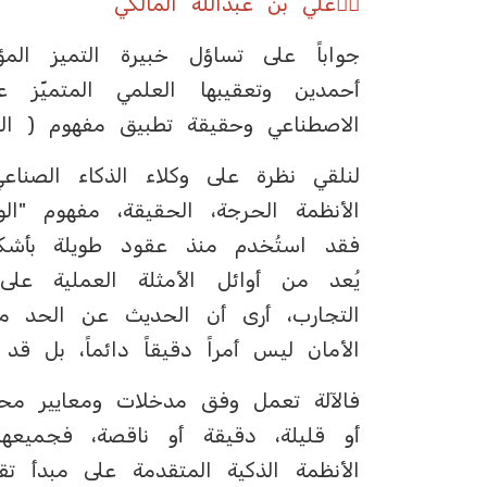
✍🏼علي بن عبدالله المالكي
جواباً على تساؤل خبيرة التميز الم
أحمدين وتعقيبها العلمي المتميّز
الاصطناعي وحقيقة تطبيق مفهوم ( الث
الأنظمة الحرجة، الحقيقة، مفهوم "ا
فقد استُخدم منذ عقود طويلة بأشكال
يُعد من أوائل الأمثلة العملية ع
الأمان ليس أمراً دقيقاً دائماً، بل ق
فالآلة تعمل وفق مدخلات ومعايير محد
أو قليلة، دقيقة أو ناقصة، فجميعه
الأنظمة الذكية المتقدمة على مبدأ تق