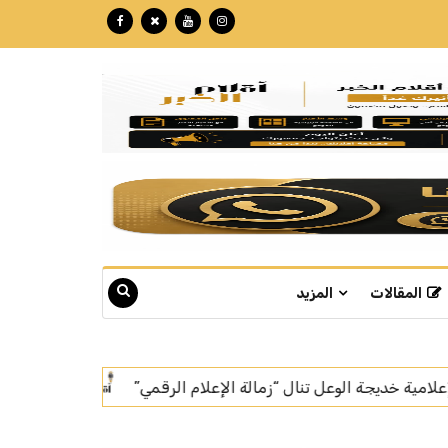
المقالات
المزيد
ي”
بتكللة تجاوزت الـ 60 مليون ريال.. "نبع" تبوك تنهي تركيب أسرع خط إنتاج للمياه في العالم