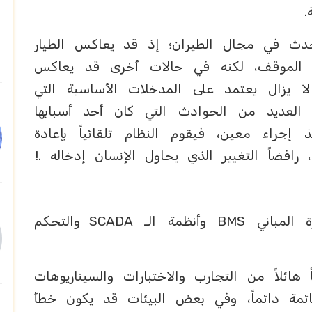
.
دث في مجال الطيران؛ إذ قد يعاكس الطيار
وينقذ الموقف، لكنه في حالات أخرى قد يعاكس
لا يزال يعتمد على المدخلات الأساسية التي
ن العديد من الحوادث التي كان أحد أسبابها
إجراء معين، فيقوم النظام تلقائياً بإعادة
 رافضاً التغيير الذي يحاول الإنسان إدخاله .!
وينطبق الأمر ذاته على أنظمة إدارة المباني BMS وأنظمة الـ SCADA والتحكم
ـ Agent يتطلب كماً هائلاً من التجارب والاختبارات والسيناريوهات
ائمة دائماً، وفي بعض البيئات قد يكون خطأ