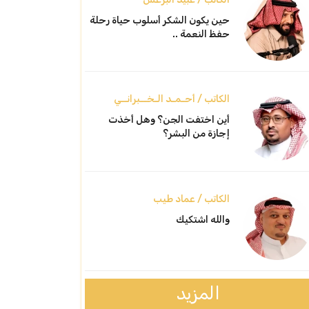
حين يكون الشكر أسلوب حياة رحلة
حفظ النعمة ..
الكاتب / أحـمـد الـخــبرانــي
أين اختفت الجن؟ وهل أخذت
إجازة من البشر؟
الكاتب / عماد طيب
والله اشتكيك
المزيد