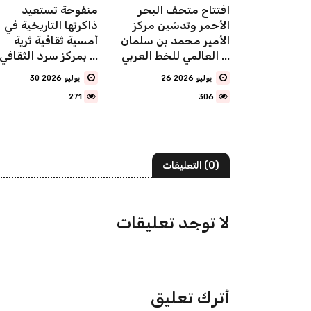
"الترجمة والذكاء
افتتاح متحف البحر
‏منفوحة تستعيد
 محور
الأحمر وتدشين مركز
ذاكرتها التاريخية في
من من مجلة
الأمير محمد بن سلمان
أمسية ثقافية ثرية
العالمي للخط العربي ...
بمركز سرد الثقافي ...
26 يوليو 2026
30 يوليو 2026
271
306
(0) التعليقات
لا توجد تعليقات
أترك تعليق