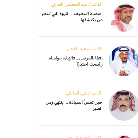
الكاتب / عبدالمحسن الحارثي
اقتصادُ التنظيف… الثروة التي تنتظر
من يكتشفها
الكاتب سعيد العجل
رفقًا بالمرضى… فالزيارة مواساة
وليست اختبارًا
الكاتب / علي المالكي
حين تُمسُّ السيادة ... ينتهي زمن
الصبر
الكاتب / عبيد البرغش