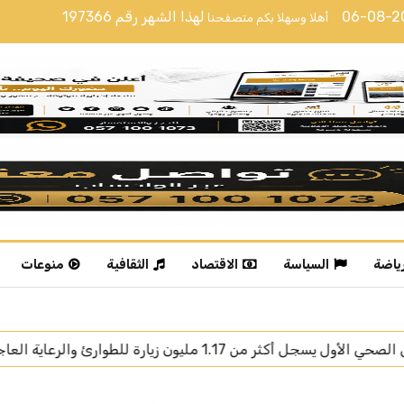
06-08-
لهذا الشهر رقم
197366
أهلا وسهلا بكم متصفحنا
رياضة
السياسة
الاقتصاد
الثقافية
منوعات
أمير جازان 