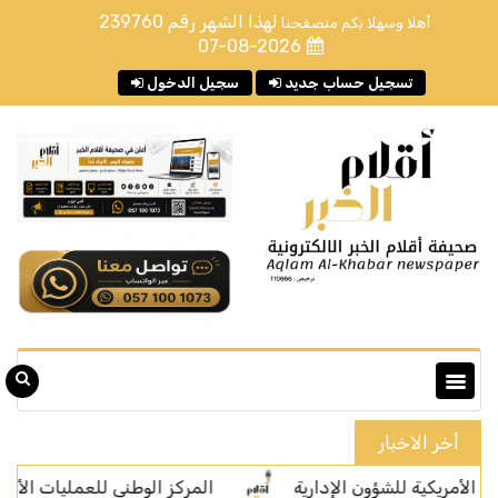
لهذا الشهر رقم
239760
أهلا وسهلا بكم متصفحنا
07-08-2026
تسجيل حساب جديد
سجيل الدخول
أخر الاخبار
ة للشؤون الإدارية
المركز الوطني للعمليات الأمنية يتلقى (2,733,359) اتصالًا عبر رقم الطوارئ الموحد (911) خلال شهر يوليو من عام 2026