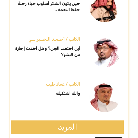
حين يكون الشكر أسلوب حياة رحلة
حفظ النعمة ..
الكاتب / أحـمـد الـخــبرانــي
أين اختفت الجن؟ وهل أخذت إجازة
من البشر؟
الكاتب / عماد طيب
والله اشتكيك
المزيد