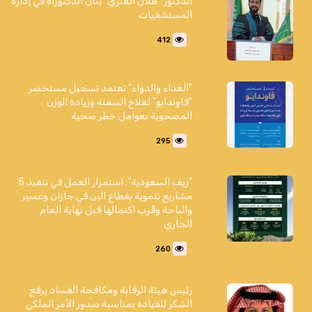
الدكتور "طلال العنزي" ينال الدكتوراه في إدارة
المستشفيات
412
"الغذاء والدواء" تعتمد تسجيل مستحضر
"فاوندايو" لعلاج السمنة وزيادة الوزن
المصحوبة بعوامل خطر صحية
295
"ريف السعودية": استمرار العمل في تنفيذ 5
مشاريع تنموية بقطاع البن في جازان وعسير
والباحة وقُرب اكتمالها قبل نهاية العام
الجاري
260
رئيس هيئة الرقابة ومكافحة الفساد يرفع
الشكر للقيادة بمناسبة صدور الأمر الملكي