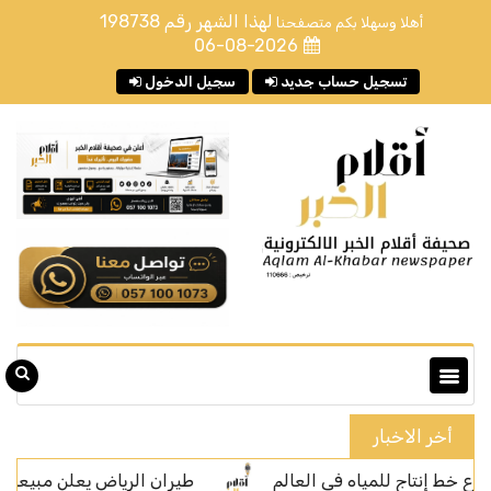
لهذا الشهر رقم
198738
أهلا وسهلا بكم متصفحنا
06-08-2026
تسجيل حساب جديد
سجيل الدخول
أخر الاخبار
طيران الرياض يعلن مبيعات التذاكر إل