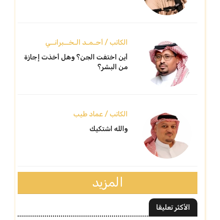
الكاتب / أحـمـد الـخــبرانــي
أين اختفت الجن؟ وهل أخذت إجازة
من البشر؟
الكاتب / عماد طيب
والله اشتكيك
المزيد
الأكثر تعليقا